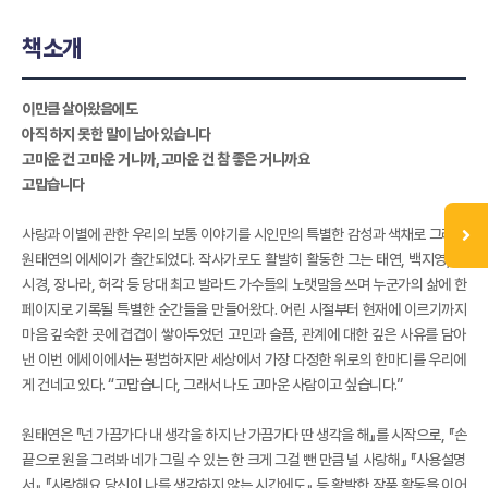
책소개
이만큼 살아왔음에도
아직 하지 못한 말이 남아 있습니다
고마운 건 고마운 거니까, 고마운 건 참 좋은 거니까요
고맙습니다
사랑과 이별에 관한 우리의 보통 이야기를 시인만의 특별한 감성과 색채로 그려낸
원태연의 에세이가 출간되었다. 작사가로도 활발히 활동한 그는 태연, 백지영, 성
시경, 장나라, 허각 등 당대 최고 발라드 가수들의 노랫말을 쓰며 누군가의 삶에 한
페이지로 기록될 특별한 순간들을 만들어왔다. 어린 시절부터 현재에 이르기까지
마음 깊숙한 곳에 겹겹이 쌓아두었던 고민과 슬픔, 관계에 대한 깊은 사유를 담아
낸 이번 에세이에서는 평범하지만 세상에서 가장 다정한 위로의 한마디를 우리에
게 건네고 있다. “고맙습니다, 그래서 나도 고마운 사람이고 싶습니다.”
원태연은 『넌 가끔가다 내 생각을 하지 난 가끔가다 딴 생각을 해』를 시작으로, 『손
끝으로 원을 그려봐 네가 그릴 수 있는 한 크게 그걸 뺀 만큼 널 사랑해』 『사용설명
서』 『사랑해요 당신이 나를 생각하지 않는 시간에도』 등 활발한 작품 활동을 이어