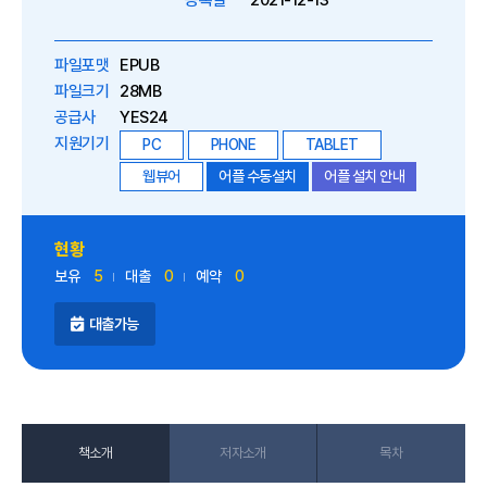
등록일
2021-12-13
파일포맷
EPUB
파일크기
28MB
공급사
YES24
지원기기
PC
PHONE
TABLET
웹뷰어
어플 수동설치
어플 설치 안내
현황
보유
5
대출
0
예약
0
대출가능
책소개
저자소개
목차