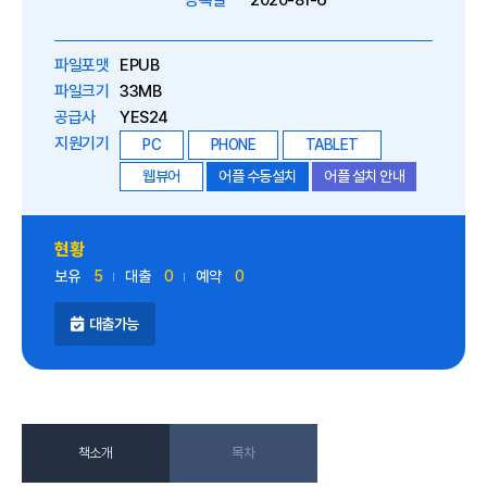
등록일
2020-81-6
파일포맷
EPUB
파일크기
33MB
공급사
YES24
지원기기
PC
PHONE
TABLET
웹뷰어
어플 수동설치
어플 설치 안내
현황
보유
5
대출
0
예약
0
대출가능
책소개
목차