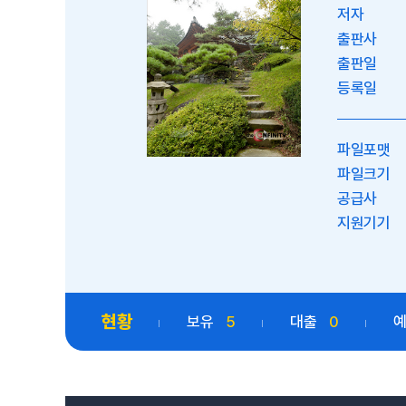
저자
출판사
출판일
등록일
파일포맷
파일크기
공급사
지원기기
현황
보유
5
대출
0