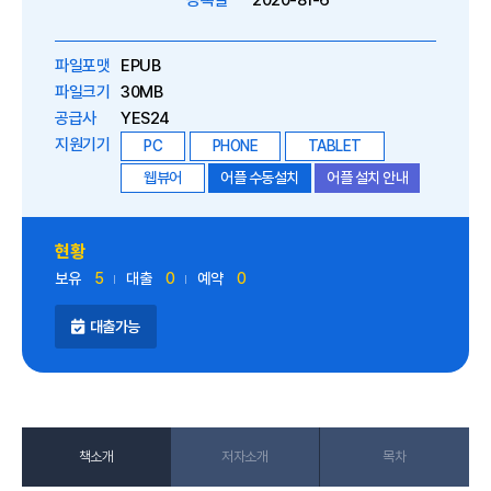
등록일
2020-81-6
파일포맷
EPUB
파일크기
30MB
공급사
YES24
지원기기
PC
PHONE
TABLET
웹뷰어
어플 수동설치
어플 설치 안내
현황
보유
5
대출
0
예약
0
대출가능
책소개
저자소개
목차