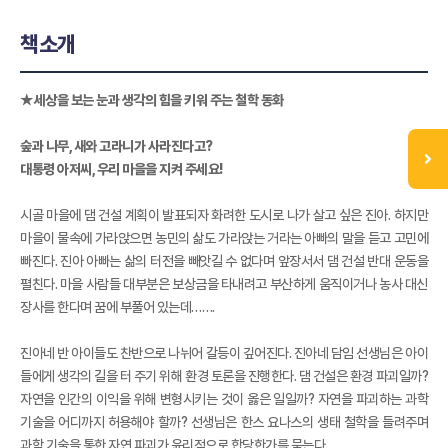
책소개
★세상을 보는 눈과 생각의 힘을 키워 주는 철학 동화
숲과 나무, 새와 고라니가 사라진다고?
대통령 아저씨, 우리 마을을 지켜 주세요!
시골 마을에 댐 건설 계획이 발표되자 화려한 도시로 나가 살고 싶은 진아. 하지만
마을이 물속에 가라앉으면 농민의 삶도 가라앉는 거라는 아빠의 말을 듣고 고민에
빠진다. 진아 아빠는 삶의 터전을 빼앗길 수 없다며 앞장서서 댐 건설 반대 운동을
펼친다. 마을 사람들 대부분은 보상금을 타내려고 부산하게 움직이거나 농사 대신
장사를 한다며 꿈에 부풀어 있는데…….
진아네 반 아이들도 찬반으로 나뉘어 갈등이 깊어진다. 진아네 담임 선생님은 아이
들에게 생각의 길을 터 주기 위해 환경 토론을 진행한다. 댐 건설은 환경 파괴일까?
자연을 인간의 이익을 위해 변형시키는 것이 옳은 일일까? 자연을 파괴하는 과학
기술을 어디까지 허용해야 할까? 선생님은 한스 요나스의 생태 철학을 들려주며
과학 기술을 통한 자연 파괴가 윤리적으로 합당한가를 묻는다.