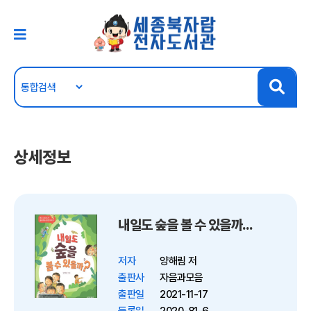
상세정보
내일도 숲을 볼 수 있을까? : 한스 요나스가 들려주는 환경 이야기
저자
양해림 저
출판사
자음과모음
출판일
2021-11-17