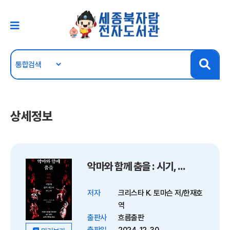
상세정보
악마와 함께 춤을 : 시기, 질투, 분노는 어떻게 삶의 거름이 되는가
저자
크리스타 K. 토마슨 저/한재호
역
출판사
흐름출판