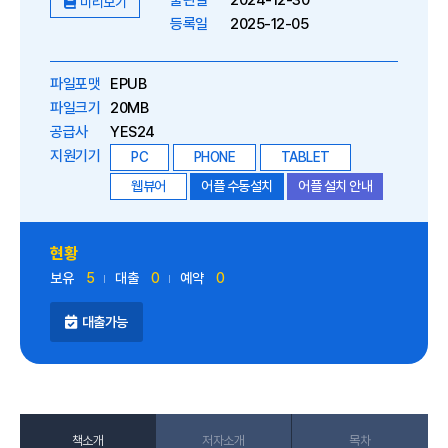
출판일
2024-12-30
미리보기
등록일
2025-12-05
파일포맷
EPUB
파일크기
20MB
공급사
YES24
지원기기
PC
PHONE
TABLET
웹뷰어
어플 수동설치
어플 설치 안내
현황
보유
5
대출
0
예약
0
대출가능
책소개
저자소개
목차