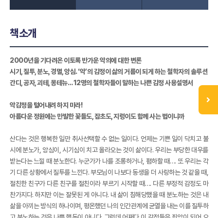
책소개
2000년을 기다려온 이토록 반가운 악의에 대한 변론
시기, 질투, 분노, 경멸, 앙심. ‘악’의 감정이 삶의 거름이 되게 하는 철학자의 솔루션
간디, 공자, 괴테, 몽테뉴… 12명의 철학자들이 말하는 나쁜 감정 사용설명서
악감정을 털어내려 하지 마라!
아름다운 정원에는 만발한 꽃들도, 잡초도, 지렁이도 함께 사는 법이니까
산다는 것은 행복한 일만 취사선택할 수 없는 일이다. 언제는 기쁜 일이 닥치고 불
시에 분노가, 앙심이, 시기심이 치고 올라오는 것이 삶이다. 우리는 부당한 대우를
받는다는 느낄 때 분노한다. 누군가가 나를 조롱하거나, 폄하할 때…. 또 우리는 각
기 다른 상황에서 질투를 느낀다. 부모님이 나보다 동생을 더 사랑하는 것 같을 때,
절친한 친구가 다른 친구를 절친이라 부르기 시작할 때…. 다른 부정적 감정도 마
찬가지다. 하지만 이는 잘못된 게 아니다. 내 삶이 침해당했을 때 분노하는 것은 내
삶을 아끼는 방식의 하나이며, 평온했던 나의 인간관계에 균열을 내는 이를 질투하
고 분노하는 것은 나쁜 행동이 아니다. 그런데 어쩌다 이 감정들은 죄악이 되어 오