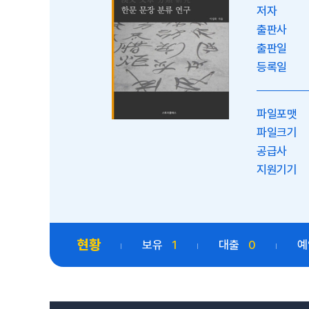
저자
출판사
출판일
등록일
파일포맷
파일크기
공급사
지원기기
현황
보유
1
대출
0
예