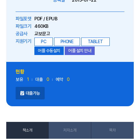
등록일
2015-07-22
파일포맷
PDF / EPUB
파일크기
460KB
공급사
교보문고
지원기기
PC
PHONE
TABLET
어플 수동설치
어플 설치 안내
현황
보유
1
대출
0
예약
0
대출가능
책소개
저자소개
목차