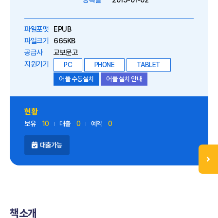
등록일
2015-01-02
파일포맷
EPUB
파일크기
665KB
공급사
교보문고
지원기기
PC
PHONE
TABLET
어플 수동설치
어플 설치 안내
현황
보유
10
대출
0
예약
0
대출가능
책소개