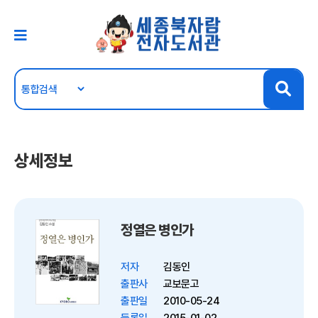
상세정보
정열은 병인가
저자
김동인
출판사
교보문고
출판일
2010-05-24