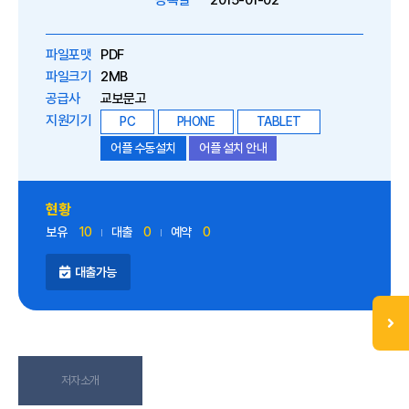
등록일
2015-01-02
파일포맷
PDF
파일크기
2MB
공급사
교보문고
지원기기
PC
PHONE
TABLET
어플 수동설치
어플 설치 안내
현황
보유
10
대출
0
예약
0
대출가능
저자소개