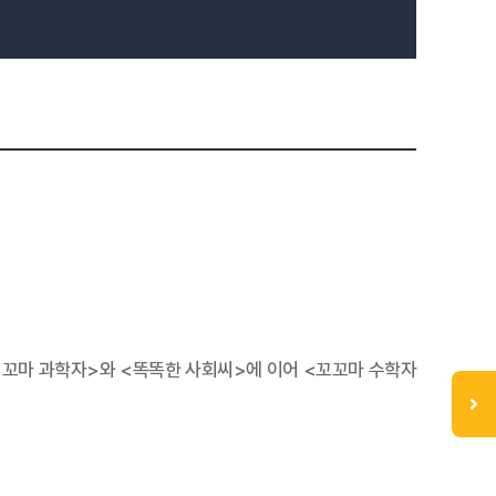
즈의 <꼬마 과학자>와 <똑똑한 사회씨>에 이어 <꼬꼬마 수학자