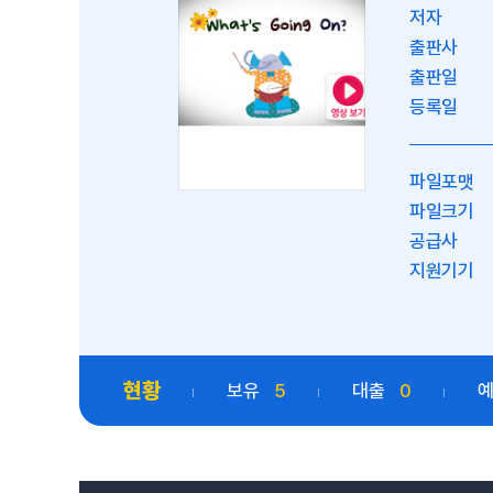
저자
출판사
출판일
등록일
파일포맷
파일크기
공급사
지원기기
현황
보유
5
대출
0