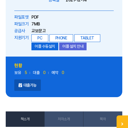
등록일
2021-12-14
파일포맷
PDF
파일크기
7MB
공급사
교보문고
지원기기
PC
PHONE
TABLET
어플 수동설치
어플 설치 안내
현황
보유
5
대출
0
예약
0
대출가능
책소개
저자소개
목차