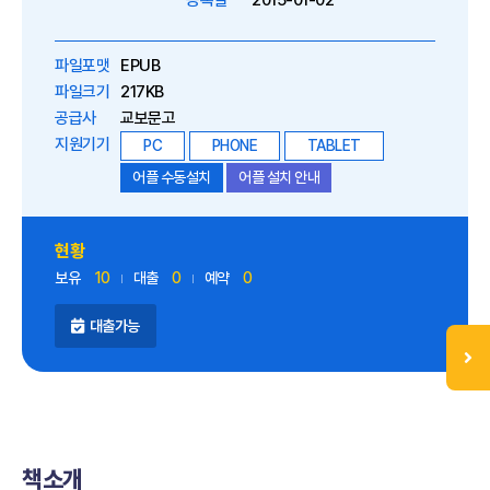
등록일
2015-01-02
파일포맷
EPUB
파일크기
217KB
공급사
교보문고
지원기기
PC
PHONE
TABLET
어플 수동설치
어플 설치 안내
현황
보유
10
대출
0
예약
0
대출가능
책소개