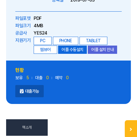
등록일
2019-07-03
파일포맷
PDF
파일크기
4MB
공급사
YES24
지원기기
PC
PHONE
TABLET
웹뷰어
어플 수동설치
어플 설치 안내
현황
보유
5
대출
0
예약
0
대출가능
책소개