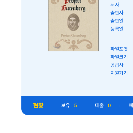
저자
출판사
출판일
등록일
파일포맷
파일크기
공급사
지원기기
현황
보유
5
대출
0