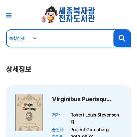
상세정보
Virginibus Puerisque and Other Papers
저자
Robert Louis Stevenson
저
출판사
Project Gutenberg