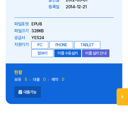
출판일
2012-05-01
등록일
2014-12-21
파일포맷
EPUB
파일크기
328KB
공급사
YES24
지원기기
PC
PHONE
TABLET
웹뷰어
어플 수동설치
어플 설치 안내
현황
보유
5
대출
0
예약
0
대출가능