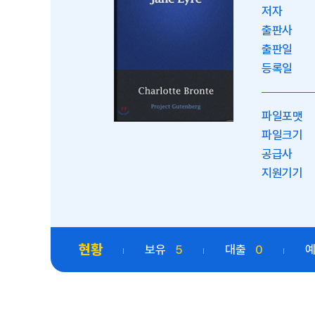
저자
출판사
출판일
등록일
파일포맷
파일크기
공급사
지원기기
현황
보유
5
대출
0