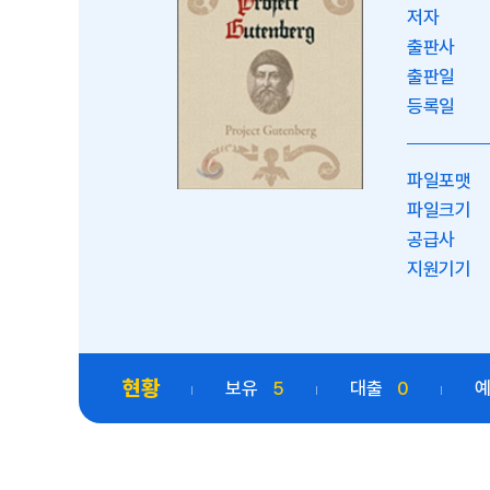
저자
출판사
출판일
등록일
파일포맷
파일크기
공급사
지원기기
현황
보유
5
대출
0