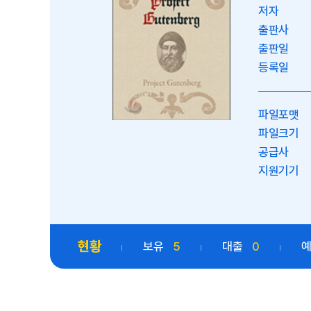
저자
출판사
출판일
등록일
파일포맷
파일크기
공급사
지원기기
현황
보유
5
대출
0