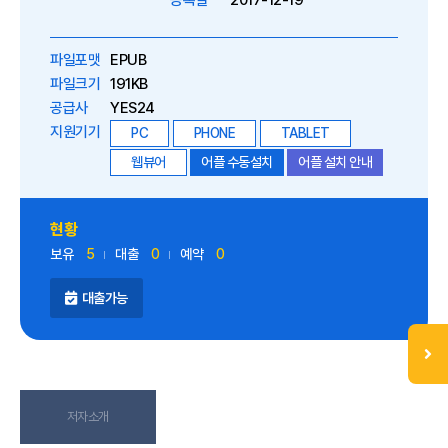
등록일
2017-12-19
파일포맷
EPUB
파일크기
191KB
공급사
YES24
지원기기
PC
PHONE
TABLET
웹뷰어
어플 수동설치
어플 설치 안내
현황
보유
5
대출
0
예약
0
대출가능
저자소개