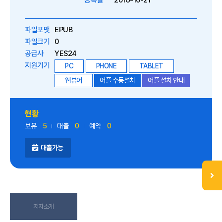
등록일
2016-10-21
파일포맷
EPUB
파일크기
0
공급사
YES24
지원기기
PC
PHONE
TABLET
웹뷰어
어플 수동설치
어플 설치 안내
현황
보유
5
대출
0
예약
0
대출가능
저자소개