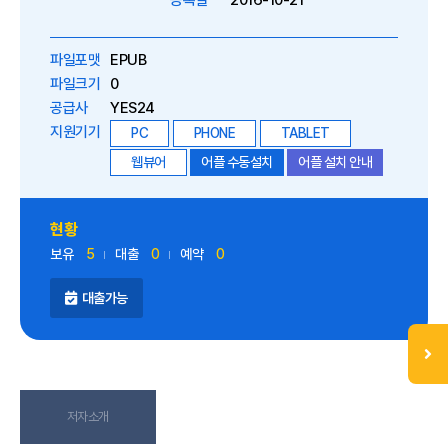
등록일
2016-10-21
파일포맷
EPUB
파일크기
0
공급사
YES24
지원기기
PC
PHONE
TABLET
웹뷰어
어플 수동설치
어플 설치 안내
현황
보유
5
대출
0
예약
0
대출가능
저자소개