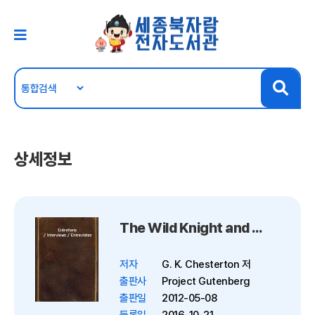
상세정보
The Wild Knight and Other Poems
저자
G. K. Chesterton 저
출판사
Project Gutenberg
출판일
2012-05-08