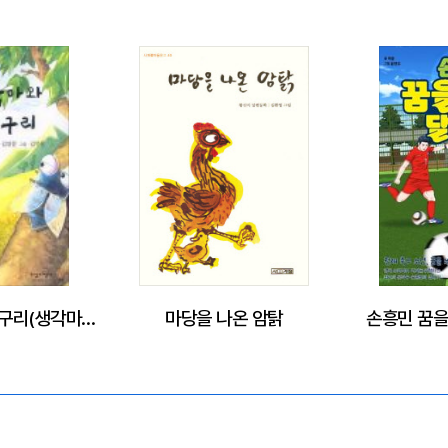
쇠똥 아줌마와 구리구리(생각마술동화 1:협동편)
마당을 나온 암탉
손흥민 꿈을