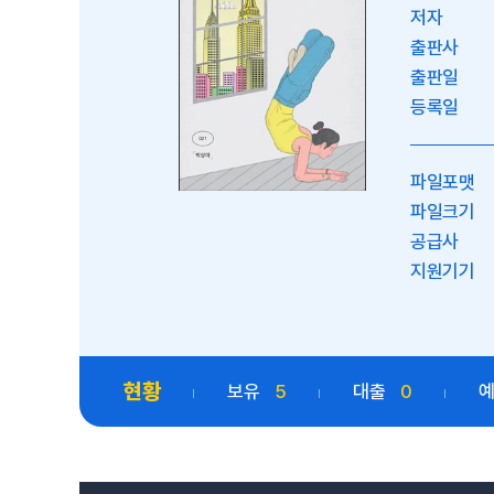
저자
출판사
출판일
등록일
파일포맷
파일크기
공급사
지원기기
현황
보유
5
대출
0