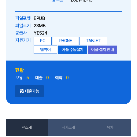
등록일
2021-12-13
파일포맷
EPUB
파일크기
23MB
공급사
YES24
지원기기
PC
PHONE
TABLET
웹뷰어
어플 수동설치
어플 설치 안내
현황
보유
5
대출
0
예약
0
대출가능
책소개
저자소개
목차