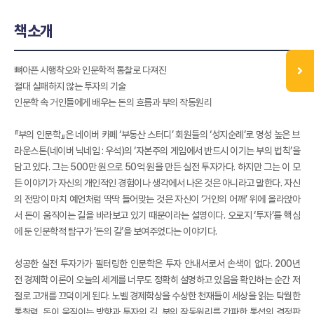
책소개
뼈아픈 시행착오와 인문학적 통찰로 다져진
절대 실패하지 않는 투자의 기술
인문학 속 거인들에게 배우는 돈의 흐름과 부의 작동원리
『부의 인문학』은 네이버 카페 ‘부동산 스터디’ 회원들의 ‘성지순례’로 명성 높은 브
라운스톤(네이버 닉네임 : 우석)의 ‘자본주의 게임에서 반드시 이기는 부의 법칙’을
담고 있다. 그는 500만 원으로 50억 원을 만든 실전 투자가다. 하지만 그는 이 모
든 이야기가 자신의 개인적인 경험이나 생각에서 나온 것은 아니라고 말한다. 자신
의 전망이 마치 예언처럼 딱딱 들어맞는 것은 자신이 ‘거인의 어깨’ 위에 올라앉아
서 돈이 움직이는 길을 바라보고 있기 때문이라는 설명이다. 오로지 ‘투자’를 핵심
에 둔 인문학적 탐구가 ‘돈의 길’을 보여주었다는 이야기다.
성공한 실전 투자가가 필터링한 인문학은 투자 안내서로서 손색이 없다. 200년
전 경제학 이론이 오늘의 세계를 너무도 정확히 설명하고 있음을 확인하는 순간 저
절로 고개를 끄덕이게 된다. 노벨 경제학상을 수상한 천재들이 세상을 읽는 탁월한
통찰력, 돈이 움직이는 방향과 투자의 길, 부의 작동원리를 간파한 통섭의 결정판