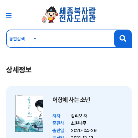
상세정보
어항에 사는 소년
저자
강리오 저
출판사
소원나무
출판일
2020-04-29