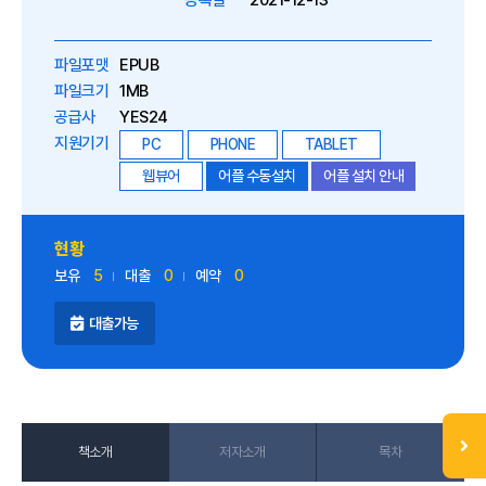
등록일
2021-12-13
파일포맷
EPUB
파일크기
1MB
공급사
YES24
지원기기
PC
PHONE
TABLET
웹뷰어
어플 수동설치
어플 설치 안내
현황
보유
5
대출
0
예약
0
대출가능
책소개
저자소개
목차