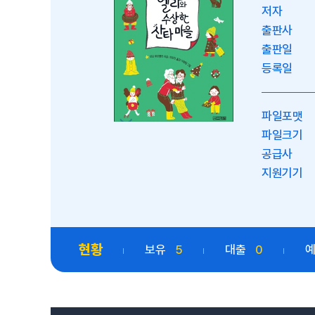
저자
출판사
출판일
등록일
파일포맷
파일크기
공급사
지원기기
현황
보유
5
대출
0