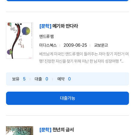
[문학]
메기와 만다라
앤드류 팸
미다스북스
2009-06-25
교보문고
베트남계 미국인 앤드류 팸이 들려주는 자아 찾기 자전거 여
행! 진정한 자신을 찾기 위해 떠난 한 남자의 성장여행 『...
보유
5
대출
0
예약
0
대출가능
[문학]
천년의 금서