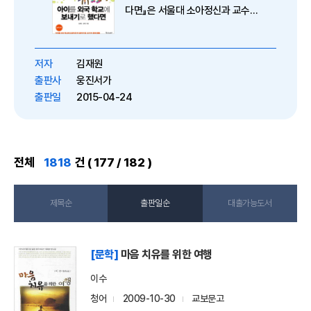
다면』은 서울대 소아정신과 교수
아빠와 중2 딸이 2년 동안 미국에
살며, 하나하나 겪고 함께 쓴 아이
적응 지침서이다. 책은 출국 전, 외
저자
김재원
국 학
출판사
웅진서가
출판일
2015-04-24
전체
1818
건 ( 177 / 182 )
제목순
출판일순
대출가능도서
[문학]
마음 치유를 위한 여행
이수
청어
2009-10-30
교보문고