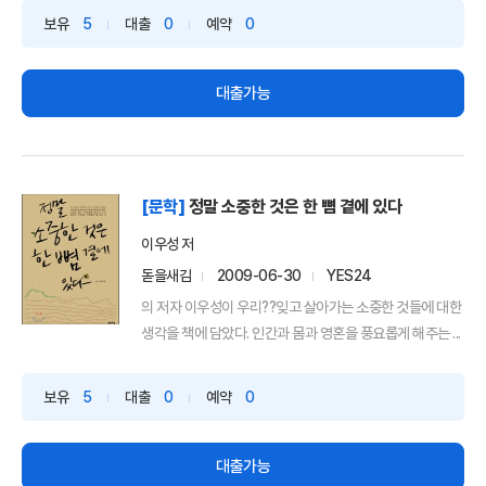
보유
5
대출
0
예약
0
대출가능
[문학]
정말 소중한 것은 한 뼘 곁에 있다
이우성 저
돋을새김
2009-06-30
YES24
의 저자 이우성이 우리??잊고 살아가는 소중한 것들에 대한
생각을 책에 담았다. 인간과 몸과 영혼을 풍요롭게 해주는 ...
보유
5
대출
0
예약
0
대출가능