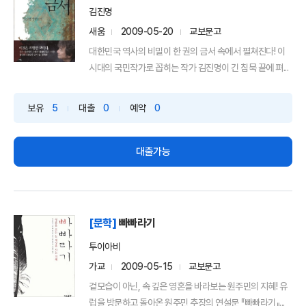
김진명
새움
2009-05-20
교보문고
대한민국 역사의 비밀이 한 권의 금서 속에서 펼쳐진다! 이
시대의 국민작가로 꼽히는 작가 김진명이 긴 침묵 끝에 펴...
보유
5
대출
0
예약
0
대출가능
[문학]
빠빠라기
투이아비
가교
2009-05-15
교보문고
겉모습이 아닌, 속 깊은 영혼을 바라보는 원주민의 지혜! 유
럽을 방문하고 돌아온 원주민 추장의 연설문 『빠빠라기』...