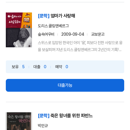
[문학]
엄마가 사랑해
도리스 클링엔베르그
숲속여우비
2009-09-04
교보문고
스위스로 입양된 한국인 아이 ‘웅’, 피보다 진한 사랑으로 웅
을 보살피며 지낸 도리스 클링엔베르그의 2년간의 기록! ...
보유
5
대출
0
예약
0
대출가능
[문학]
죽은 왕녀를 위한 파반느
박민규