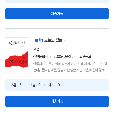
대출가능
[문학]
오늘도 걷는다
고은
신원문화사
2009-09-25
교보문고
민족시인 고은의 삶의 정수가 담긴 신작 에세이 『오늘도 걷
는다』. 굴곡진 세월을 넘어 탄생한 시인 고은의 삶의 행로
와...
보유
5
대출
0
예약
0
대출가능