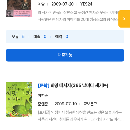
예담
2009-07-20
YES24
의 작가 박민규의 장편소설. 못생긴 여자와 못생긴 여자를
사랑했던 한 남자의 이야기를 20대 성장소설의 형식으로 ...
보유
5
대출
0
예약
0
대출가능
[문학]
희망 메시지(365 날마다 새기는)
이범준
준앤준
2009-07-10
교보문고
[표지글] 인생에서 성공한 당신을 만드는 것은 오늘이라는
하루의 시간이 성패를 좌우하게 된다. 과거의 시간도 미래
의...