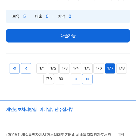
보유
5
대출
0
예약
0
대출가능
171
172
173
174
175
176
177
178
179
180
개인정보처리방침
이메일무단수집거부
(30151) 세종특별자치시 한누리대로 2154 세종북자람전자도서관
TEL.