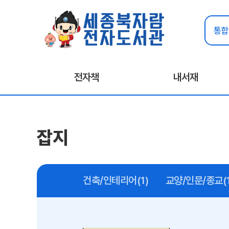
전자책
내서재
잡지
건축/인테리어(1)
교양/인문/종교(1