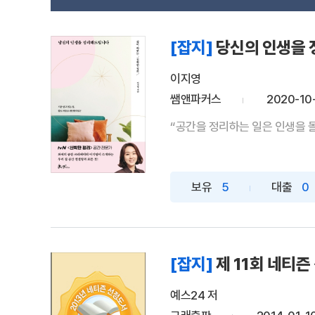
[잡지]
당신의 인생을
이지영
쌤앤파커스
2020-10
“공간을 정리하는 일은 인생을 돌
보유
5
대출
0
[잡지]
제 11회 네티즌
예스24 저