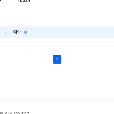
0
YES24
예약
0
1
EL. 044-320-2127