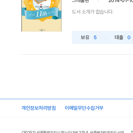
그래출판
2014-01-1
도서 소개가 없습니다.
보유
5
대출
0
개인정보처리방침
이메일무단수집거부
(30151) 세종특별자치시 한누리대로 2154 세종북자람전자도서관
T