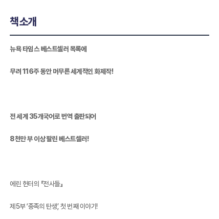
책소개
뉴욕 타임스 베스트셀러 목록에
무려 116주 동안 머무른 세계적인 화제작!
전 세계 35개국어로 번역 출판되어
8천만 부 이상 팔린 베스트셀러!
에린 헌터의 『전사들』
제5부 ‘종족의 탄생’, 첫 번째 이야기!