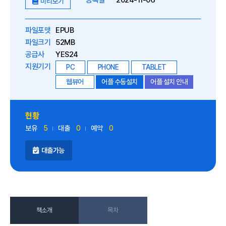
등록일
2024-11-06
미리보기
파일포맷
EPUB
파일크기
52MB
공급사
YES24
지원기기
PC
PHONE
TABLET
웹뷰어
어플 수동설치
어플 설치 안내
현황
보유
5
대출
0
예약
0
대출가능
책소개
목차