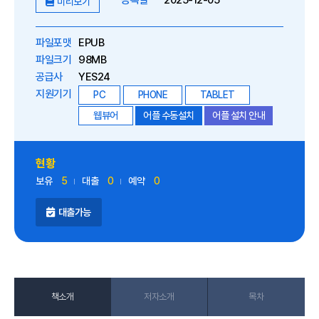
등록일
2025-12-05
미리보기
파일포맷
EPUB
파일크기
98MB
공급사
YES24
지원기기
PC
PHONE
TABLET
웹뷰어
어플 수동설치
어플 설치 안내
현황
보유
5
대출
0
예약
0
대출가능
책소개
저자소개
목차