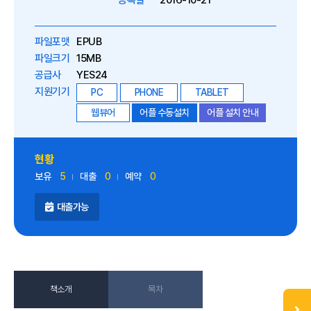
등록일
2016-10-21
파일포맷
EPUB
파일크기
15MB
공급사
YES24
지원기기
PC
PHONE
TABLET
웹뷰어
어플 수동설치
어플 설치 안내
현황
보유
5
대출
0
예약
0
대출가능
책소개
목차