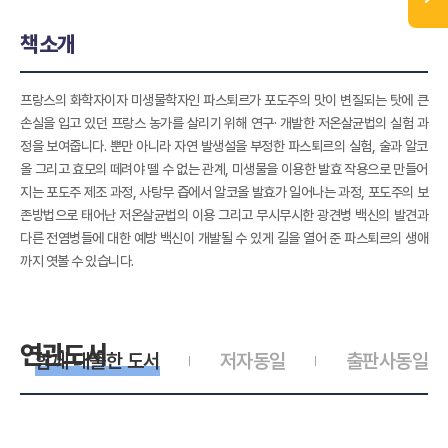
책소개
프랑스의 화학자이자 미생물학자인 파스퇴르가 포도주의 맛이 변질되는 탓에 큰
손실을 입고 있던 프랑스 농가를 살리기 위해 연구· 개발한 저온살균법의 실험 과
정을 보여줍니다. 뿐만 아니라 자연 발생설을 부정한 파스퇴르의 실험, 술과 알코
올 그리고 효모의 떼려야 뗄 수 없는 관계, 미생물을 이용한 발효 작용으로 만들어
지는 포도주 제조 과정, 사탕무 즙에서 알코올 발효가 일어나는 과정, 포도주의 보
존방법으로 태어난 저온살균법의 이용 그리고 무시무시한 광견병 백신의 발견과
다른 전염병들에 대한 예방 백신이 개발될 수 있게 길을 열어 준 파스퇴르의 생애
까지 엿볼 수 있습니다.
연관도서
함께 대출한 도서
저자동일
출판사동일