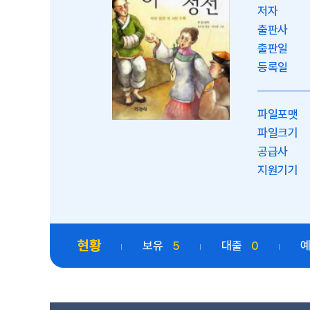
저자
출판사
출판일
등록일
파일포맷
파일크기
공급사
지원기기
현황
보유
5
대출
0