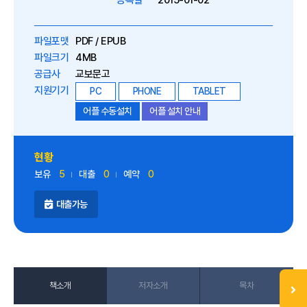
등록일
2015-01-02
파일포맷
PDF / EPUB
파일크기
4MB
공급사
교보문고
지원기기
PC
PHONE
TABLET
어플 수동설치
어플 설치 안내
현황
보유
5
대출
0
예약
0
대출가능
책소개
저자소개
목차