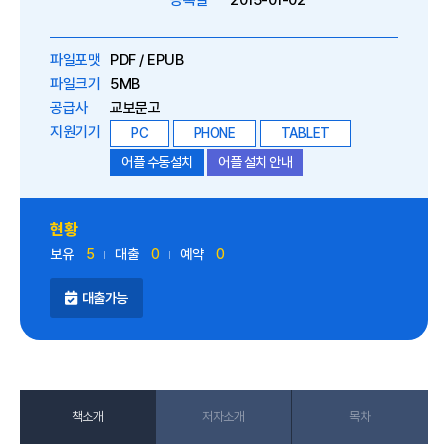
등록일
2015-01-02
파일포맷
PDF / EPUB
파일크기
5MB
공급사
교보문고
지원기기
PC
PHONE
TABLET
어플 수동설치
어플 설치 안내
현황
보유
5
대출
0
예약
0
대출가능
책소개
저자소개
목차