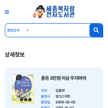
상세정보
용돈 3만원 이상 주지마라
저자
김훈래
출판사
씽크스마트
출판일
2009-03-05