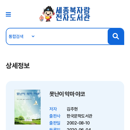
상세정보
못난이 악마 야코
저자
김주현
출판사
한국문학도서관
출판일
2002-08-10