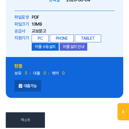
등록일
2020-06-04
파일포맷
PDF
파일크기
10MB
공급사
교보문고
지원기기
PC
PHONE
TABLET
어플 수동설치
어플 설치 안내
현황
보유
5
대출
0
예약
0
대출가능
책소개