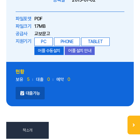
등록일
2015-01-02
파일포맷
PDF
파일크기
17MB
공급사
교보문고
지원기기
PC
PHONE
TABLET
어플 수동설치
어플 설치 안내
현황
보유
5
대출
0
예약
0
대출가능
책소개