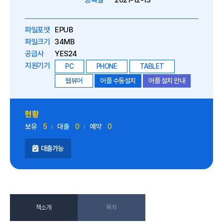
등록일
2021-12-13
파일포맷
EPUB
파일크기
34MB
공급사
YES24
지원기기
PC
PHONE
TABLET
웹뷰어
어플 수동설치
어플 설치 안내
현황
보유
5
대출
0
예약
0
대출가능
책소개
목차