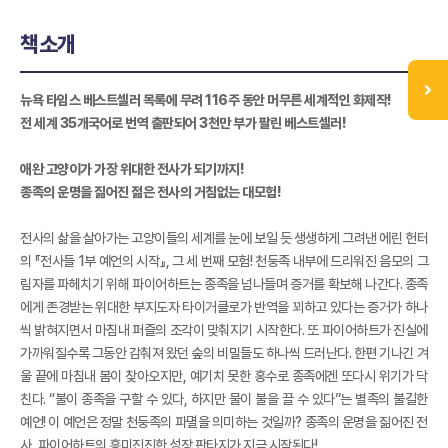
책소개
뉴욕 타임스 베스트셀러 목록에 무려 116주 동안 머무른 세계적인 화제작!
전 세계 35개국어로 번역 출판되어 3천만 부가 팔린 베스트셀러!
애완 고양이가 가장 위대한 전사가 되기까지!
종족의 운명을 짊어진 젊은 전사의 거침없는 대모험!
전사의 삶을 살아가는 고양이들의 세계를 눈에 보일 듯 생생하게 그려낸 에린 헌터
의 『전사들 1부 예언의 시작』, 그 세 번째 모험! 천둥족 내부에 드리워진 음모의 그
림자를 파헤치기 위해 파이어하트는 종족을 넘나들며 증거를 확보해 나간다. 종족
에게 존경받는 위대한 부지도자 타이거클로가 반역을 꾀하고 있다는 증거가 하나
씩 밝혀지면서 마침내 퍼즐의 조각이 맞춰지기 시작한다. 또 파이어하트가 진실에
가까워질수록 그동안 감춰져 왔던 숲의 비밀들도 하나씩 드러난다. 한편 기나긴 겨
울 끝에 마침내 봄이 찾아오지만, 예기치 못한 홍수로 종족에겐 또다시 위기가 닥
친다. “불이 종족을 구할 수 있다, 하지만 물이 불을 끌 수 있다”는 별족의 불길한
예언! 이 예언은 정말 천둥족의 파멸을 의미하는 것일까? 종족의 운명을 짊어진 전
사, 파이어하트의 흥미진진한 성장 판타지가 지금 시작된다!