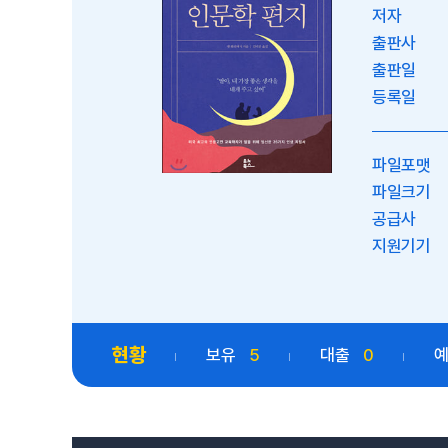
저자
출판사
출판일
등록일
파일포맷
파일크기
공급사
지원기기
현황
보유
5
대출
0