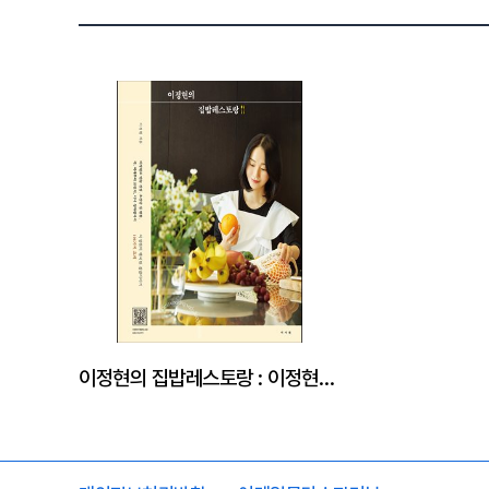
이정현의 집밥레스토랑 : 이정현의 행복한 집밥이야기 101가지 요리