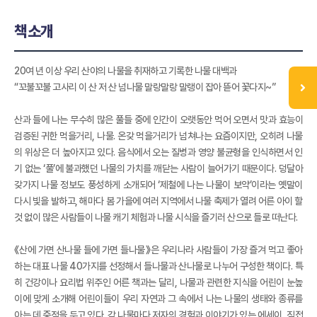
책소개
20여 년 이상 우리 산야의 나물을 취재하고 기록한 나물 대백과
“꼬불꼬불 고사리 이 산 저 산 넘나물 말랑말랑 말랭이 잡아 뜯어 꽃다지~”
산과 들에 나는 무수히 많은 풀들 중에 인간이 오랫동안 먹어 오면서 맛과 효능이
검증된 귀한 먹을거리, 나물. 온갖 먹을거리가 넘쳐나는 요즘이지만, 오히려 나물
의 위상은 더 높아지고 있다. 음식에서 오는 질병과 영양 불균형을 인식하면서 인
기 없는 ‘풀’에 불과했던 나물의 가치를 깨닫는 사람이 늘어가기 때문이다. 덩달아
갖가지 나물 정보도 풍성하게 소개되어 ‘제철에 나는 나물이 보약’이라는 옛말이
다시 빛을 발하고, 해마다 봄 가을에 여러 지역에서 나물 축제가 열려 어른 아이 할
것 없이 많은 사람들이 나물 캐기 체험과 나물 시식을 즐기러 산으로 들로 떠난다.
《산에 가면 산나물 들에 가면 들나물》은 우리나라 사람들이 가장 즐겨 먹고 좋아
하는 대표 나물 40가지를 선정해서 들나물과 산나물로 나누어 구성한 책이다. 특
히 건강이나 요리법 위주인 어른 책과는 달리, 나물과 관련한 지식을 어린이 눈높
이에 맞게 소개해 어린이들이 우리 자연과 그 속에서 나는 나물의 생태와 종류를
아는 데 중점을 두고 있다. 각 나물마다 저자의 경험과 이야기가 있는 에세이, 직접