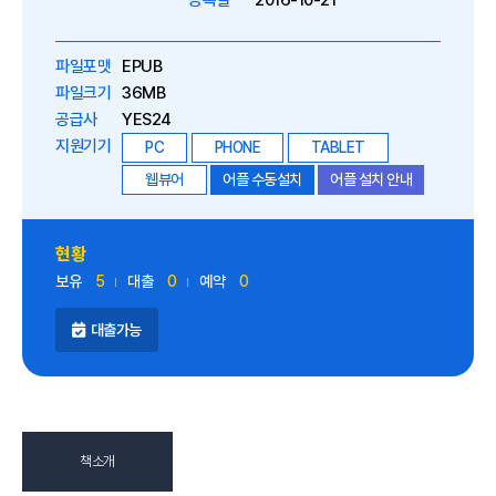
등록일
2016-10-21
파일포맷
EPUB
파일크기
36MB
공급사
YES24
지원기기
PC
PHONE
TABLET
웹뷰어
어플 수동설치
어플 설치 안내
현황
보유
5
대출
0
예약
0
대출가능
책소개