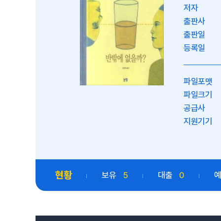
저자
출판사
출판일
등록일
파일포맷
파일크기
공급사
지원기기
현황
보유
5
대출
0