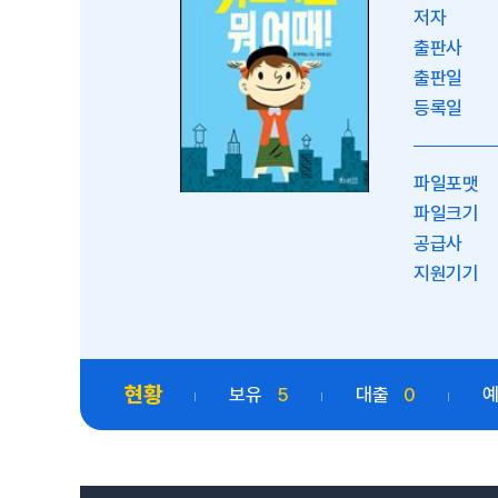
저자
출판사
출판일
등록일
파일포맷
파일크기
공급사
지원기기
현황
보유
5
대출
0