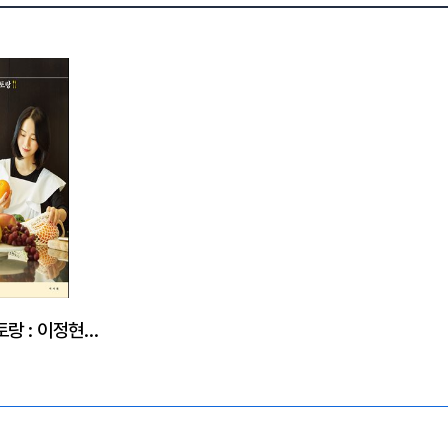
이정현의 집밥레스토랑 : 이정현의 행복한 집밥이야기 101가지 요리