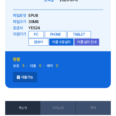
등록일
2020-81-6
파일포맷
EPUB
파일크기
30MB
공급사
YES24
지원기기
PC
PHONE
TABLET
웹뷰어
어플 수동설치
어플 설치 안내
현황
보유
5
대출
0
예약
0
대출가능
책소개
저자소개
목차