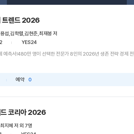
 트렌드 2026
용섭,김학렬,김현준,최재붕 저
2
YES24
측서!480만 명이 선택한 전문가 8인의 2026년 생존 전략 경제 전쟁 
예약
0
드 코리아 2026
 최지혜 저 외 7명