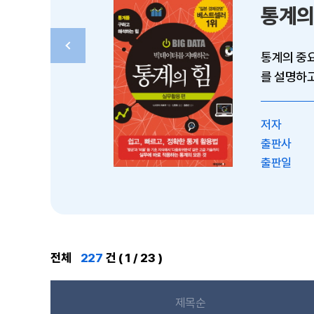
통계의
통계의 중요성을 알았다면 이제
를 설명하고
현장...
저자
출판사
출판일
전체
227
건 ( 1 / 23 )
제목순