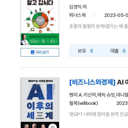
김영익 저
위너스북
2023-05-
호황과 불황의 반복!경기는 왜 좋
보유
5
대출
0
미리보기
[비즈니스와경제]
AI
헨리 A. 키신저,에릭 슈밋,대니
윌북(willbook)
2023
챗GPT 너머에 찾아올 본격 인공지