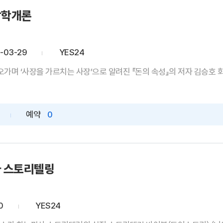
장학개론
-03-29
YES24
오가며 ‘사장을 가르치는 사장’으로 알려진 『돈의 속성』의 저자 김승호 회장
예약
0
 스토리텔링
0
YES24