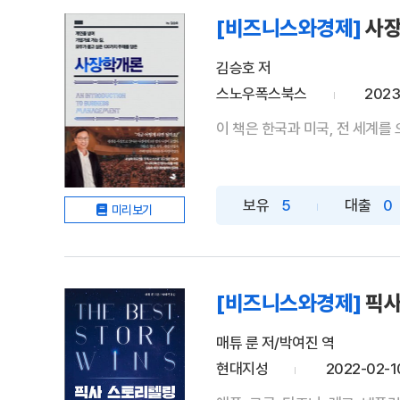
[비즈니스와경제]
사
김승호 저
스노우폭스북스
2023
이 책은 한국과 미국, 전 세계를 
보유
5
대출
0
미리보기
[비즈니스와경제]
픽사
매튜 룬 저/박여진 역
현대지성
2022-02-1