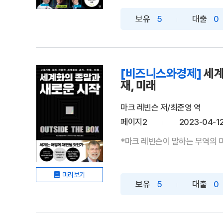
보유
5
대출
0
[비즈니스와경제]
세계
재, 미래
마크 레빈슨 저/최준영 역
페이지2
2023-04-1
*마크 레빈슨이 말하는 무역의 
미리보기
보유
5
대출
0