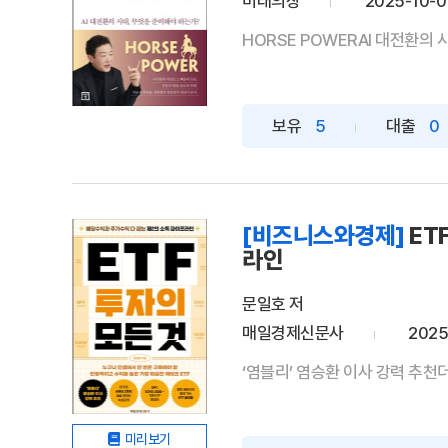
미래의창
2025-10-0
HORSE POWERAI 대전환의 
보유
5
대출
0
[비즈니스와경제]
ET
라인
문일호 저
매일경제신문사
2025
‘염블리’ 염승환 이사 강력 추천더
미리보기