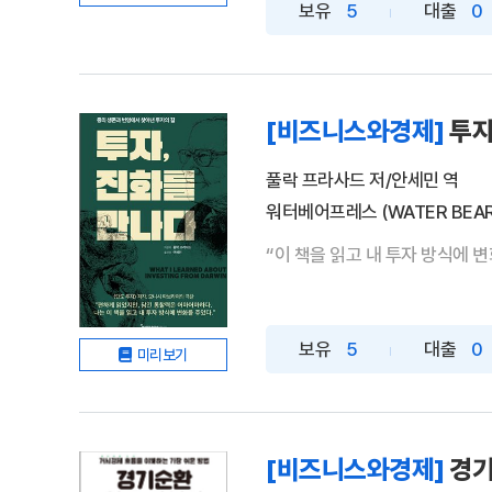
보유
5
대출
0
[비즈니스와경제]
투자
풀락 프라사드 저/안세민 역
워터베어프레스 (WATER BEAR
“이 책을 읽고 내 투자 방식에 변
보유
5
대출
0
미리보기
[비즈니스와경제]
경기