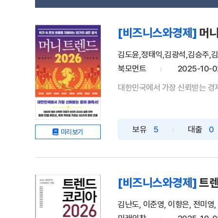
[비즈니스와경제]
머니
김도윤,정태익,김광석,김승주,김
북모먼트
2025-10-0
대한민국에서 가장 신뢰받는 경제 예
보유
5
대출
0
미리보기
[비즈니스와경제]
트렌
김난도, 이준영, 이향은, 전미영,