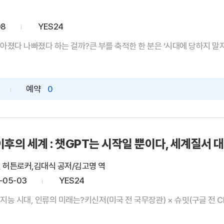
08
YES24
아졌다 나빠졌다 하는 걸까?큰 부를 축적한 한 분은 ‘시대에 당하지 말자’
예약
0
 이후의 세계 : 챗GPT는 시작일 뿐이다, 세계질서
얼 허튼로커,김대식 공저/김고명 역
-05-03
YES24
능 시대, 인류의 미래는?키신저(미국 전 국무장관) × 슈밋(구글 전 CEO)