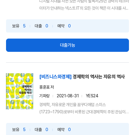
디지털 시대를 사는 모든 사람의 필독서25년 경력의 테크라
이터가 안내하는 넥스트 IT의 모든 것이 책은 이 시대를 사...
보유
5
대출
0
예약
0
대출가능
[비즈니스와경제]
경제학의 역사는 자유의 역사
홍훈표 저
기파랑
2021-08-31
YES24
경제학, 자유로운 개인을 꿈꾸다애덤 스미스
(1723~1790)로부터 비롯된 근대경제학의 주된 관심이
‘부유’보다 ‘자...
보유
5
대출
0
예약
0