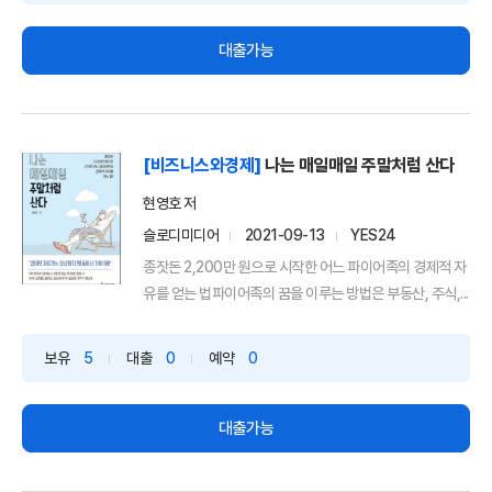
대출가능
[비즈니스와경제]
나는 매일매일 주말처럼 산다
현영호 저
슬로디미디어
2021-09-13
YES24
종잣돈 2,200만 원으로 시작한 어느 파이어족의 경제적 자
유를 얻는 법파이어족의 꿈을 이루는 방법은 부동산, 주식,...
보유
5
대출
0
예약
0
대출가능