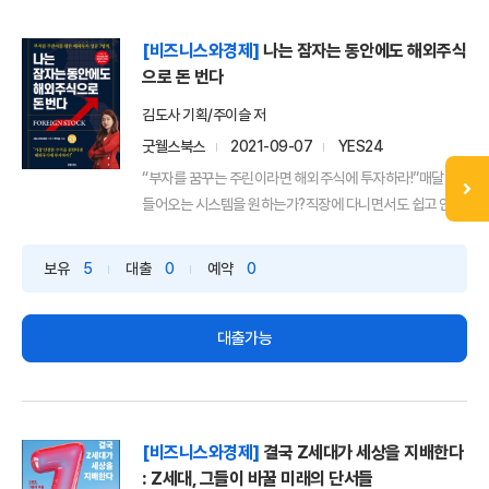
[비즈니스와경제]
나는 잠자는 동안에도 해외주식
으로 돈 번다
김도사 기획/주이슬 저
굿웰스북스
2021-09-07
YES24
“부자를 꿈꾸는 주린이라면 해외주식에 투자하라!”매달 돈
들어오는 시스템을 원하는가?직장에 다니면서도 쉽고 안정
적인 ...
보유
5
대출
0
예약
0
대출가능
[비즈니스와경제]
결국 Z세대가 세상을 지배한다
: Z세대, 그들이 바꿀 미래의 단서들