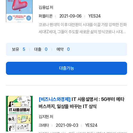
김용섭 저
퍼블리온
2021-09-06
YES24
코로나 팬데믹 이후 대전환의 시대를 이끌 가장 강력한 진화
세대!Z세대, 그들이 주도할 새로운 삶의 방식코로나 시대
를...
보유
5
대출
0
예약
0
대출가능
[비즈니스와경제]
IT 사용설명서 : 5G부터 메타
버스까지, 일상을 바꾸는 IT 상식
김지현 저
크레타
2021-09-03
YES24