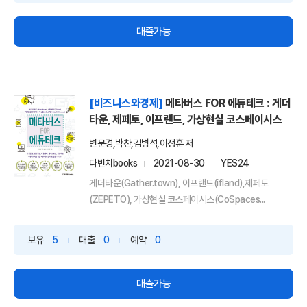
대출가능
[비즈니스와경제]
메타버스 FOR 에듀테크 : 게더
타운, 제페토, 이프랜드, 가상현실 코스페이시스
변문경,박찬,김병석,이정훈 저
다빈치books
2021-08-30
YES24
게더타운(Gather.town), 이프랜드(ifland),제페토
(ZEPETO), 가상현실 코스페이시스(CoSpaces...
보유
5
대출
0
예약
0
대출가능