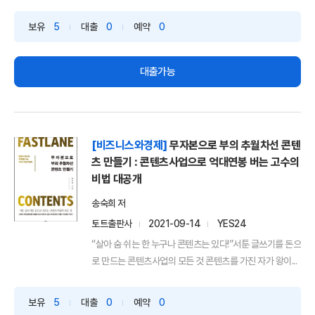
보유
5
대출
0
예약
0
대출가능
[비즈니스와경제]
무자본으로 부의 추월차선 콘텐
츠 만들기 : 콘텐츠사업으로 억대연봉 버는 고수의
비법 대공개
송숙희 저
토트출판사
2021-09-14
YES24
“살아 숨 쉬는 한 누구나 콘텐츠는 있다!”서툰 글쓰기를 돈으
로 만드는 콘텐츠사업의 모든 것 콘텐츠를 가진 자가 왕이...
보유
5
대출
0
예약
0