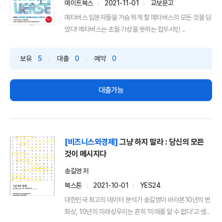
메이트북스
2021-11-01
교보문고
메타버스 입문자들을 가슴 뛰게 할 메타버스의 모든 것을 담
았다! 메타버스는 초월·가상을 뜻하는 접두사인 ...
보유
5
대출
0
예약
0
대출가능
[비즈니스와경제]
그냥 하지 말라 : 당신의 모든
것이 메시지다
송길영 저
북스톤
2021-10-01
YES24
대한민국 최고의 데이터 분석가 송길영이 바라본10년의 변
화상, 10년의 미래상우리는 흔히 ‘미래를 알 수 없다’고 생...