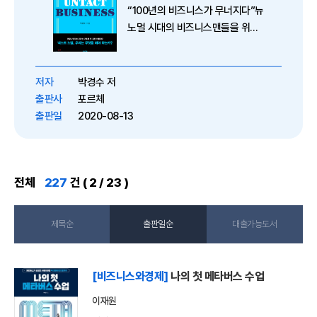
“100년의 비즈니스가 무너지다”뉴
노멀 시대의 비즈니스맨들을 위한
전략서언택트는 사회적으로 거스
를 수 없는 추세가 되었다. 비접촉,
비대면 사회는 예고된 미래였지만,
저자
박경수 저
코로나19의 갑작스러운 등장으로
출판사
포르체
전환 속도는 매우 빨라졌다. 사람
출판일
2020-08-13
들...
전체
227
건 ( 2 / 23 )
제목순
출판일순
대출가능도서
[비즈니스와경제]
나의 첫 메타버스 수업
이재원