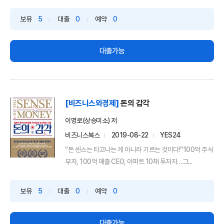
보유
5
대출
0
예약
0
대출가능
[비즈니스와경제]
돈의 감각
이명로(상승미소) 저
비즈니스북스
2019-08-22
YES24
“돈 센스는 타고나는 게 아니라 기르는 것이다!”100억 주식
부자, 100억 매출 CEO, 아파트 10채 투자자…그...
보유
5
대출
0
예약
0
대출가능