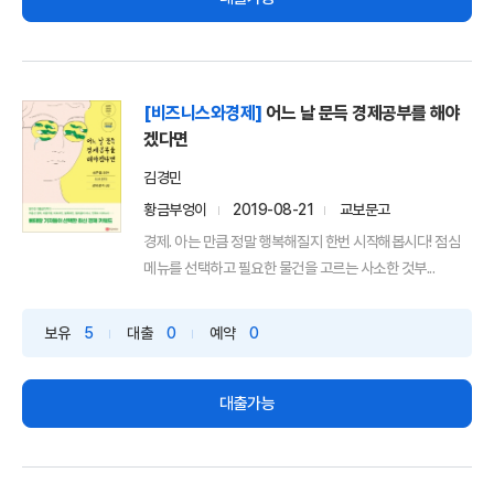
[비즈니스와경제]
어느 날 문득 경제공부를 해야
겠다면
김경민
황금부엉이
2019-08-21
교보문고
경제. 아는 만큼 정말 행복해질지 한번 시작해봅시다! 점심
메뉴를 선택하고 필요한 물건을 고르는 사소한 것부...
보유
5
대출
0
예약
0
대출가능