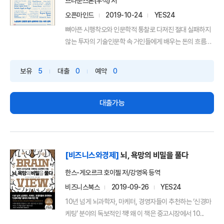
브라운스톤(우석) 저
오픈마인드
2019-10-24
YES24
뼈아픈 시행착오와 인문학적 통찰로 다져진 절대 실패하지
않는 투자의 기술인문학 속 거인들에게 배우는 돈의 흐름과
부의...
보유
5
대출
0
예약
0
대출가능
[비즈니스와경제]
뇌, 욕망의 비밀을 풀다
한스-게오르크 호이젤 저/강영옥 등역
비즈니스북스
2019-09-26
YES24
10년 넘게 뇌과학자, 마케터, 경영자들이 추천하는 ‘신경마
케팅’ 분야의 독보적인 책! 왜 이 책은 중고시장에서 10...