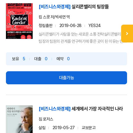
[비즈니스와경제]
실리콘밸리의 팀장들
킴 스콧 저/박세연 역
청림출판
2019-06-28
YES24
실리콘밸리가 사람을 얻는 새로운 소통 전략실리콘밸리가
팀장과 팀원의 관계를 연구하기에 좋은 곳이 된 이유는 인재
를 확...
보유
5
대출
0
예약
0
대출가능
[비즈니스와경제]
세계에서 가장 자극적인 나라
짐 로저스
살림
2019-05-27
교보문고