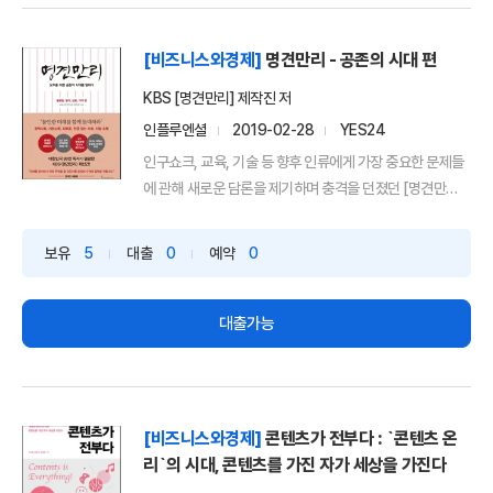
[비즈니스와경제]
명견만리 - 공존의 시대 편
KBS [명견만리] 제작진 저
인플루엔셜
2019-02-28
YES24
인구쇼크, 교육, 기술 등 향후 인류에게 가장 중요한 문제들
에 관해 새로운 담론을 제기하며 충격을 던졌던 [명견만
리]...
보유
5
대출
0
예약
0
대출가능
[비즈니스와경제]
콘텐츠가 전부다 : `콘텐츠 온
리`의 시대, 콘텐츠를 가진 자가 세상을 가진다