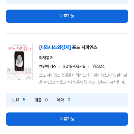
대출가능
[비즈니스와경제]
포노 사피엔스
최재붕 저
쌤앤파커스
2019-03-19
YES24
포노 사피엔스 문명을 이해하느냐 그렇지 않느냐에, 살아남
을 수 있느냐 없느냐의 명운이 달려있다!인문과 공학을 아우
르는...
보유
5
대출
0
예약
0
대출가능