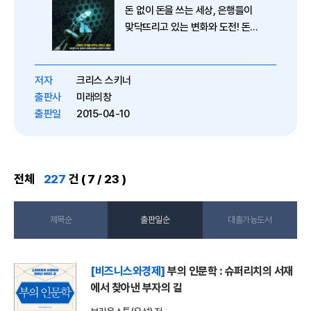
돈 없이 돈을 쓰는 세상, 은행들이
맞닥뜨리고 있는 변화와 도전! 돈
없이 돈을 쓰는 세상, 은행들이 맞
닥뜨리고 있는 변화와 도전! 30여
년 전 씨티은행의 CEO였던 존 리
저자
크리스 스키너
출판사
미래의창
출판일
2015-04-10
전체
227
건 ( 7 / 23 )
제목순
출판일순
대출가능도서
[비즈니스와경제]
부의 인문학 : 슈퍼리치의 서재
에서 찾아낸 부자의 길