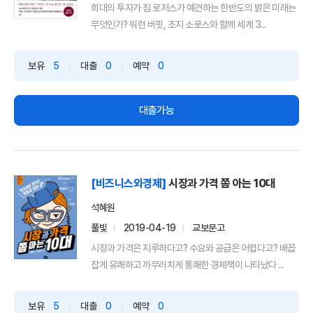
희대의 투자가 짐 로저스가 예견하는 한반도의 밝은 미래는
무엇인가? 워런 버핏, 조지 소로스와 함께 세계 3...
보유
5
대출
0
예약
0
대출가능
[비즈니스와경제]
시장과 가격 쫌 아는 10대
석혜원
풀빛
2019-04-19
교보문고
시장과 가격은 지루하다고? 수요와 공급은 어렵다고? 배꼽
잡게 유쾌하고 까무러치게 통쾌한 경제책이 나타났다 ...
보유
5
대출
0
예약
0